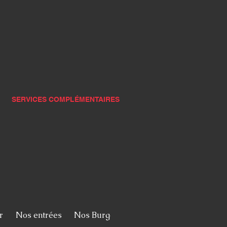
SERVICES COMPLÉMENTAIRES
r
Nos entrées
Nos Burgers
Nos pizzas
Nos viand